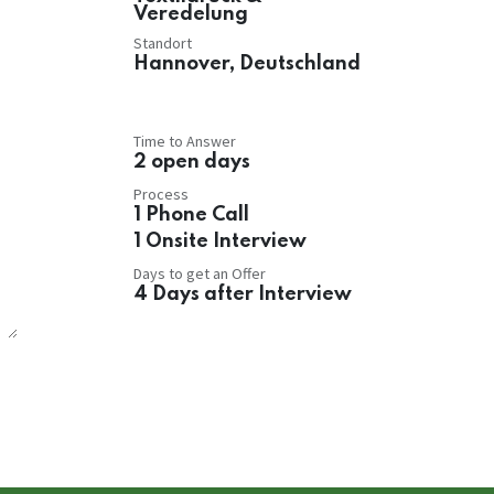
Veredelung
Standort
Hannover
,
Deutschland
Time to Answer
2 open days
Process
1 Phone Call
1 Onsite Interview
Days to get an Offer
4 Days after Interview