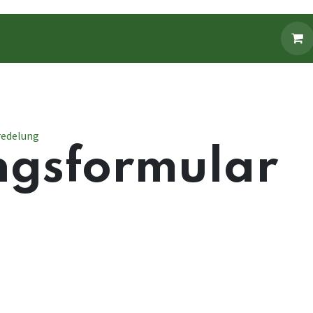
Fanbekleidung
Fanartikel
redelung
gsformular