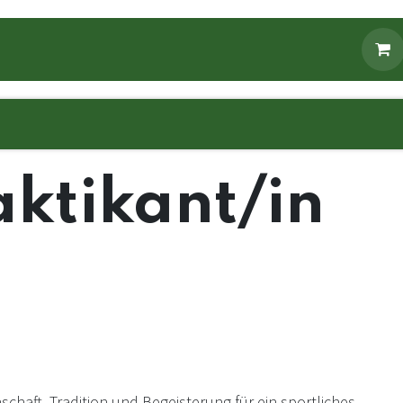
Fanbekleidung
Fanartikel
ktikant/in
schaft, Tradition und Begeisterung für ein sportliches