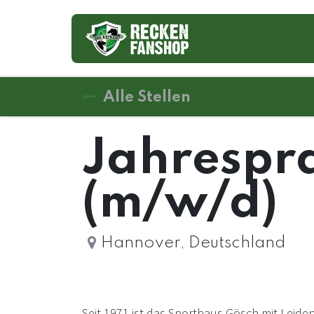
Trikots
Alle Stellen
Jahrespra
(m/w/d)
Hannover
,
Deutschland
Seit 1971 ist das Sporthaus Gösch mit Leiden