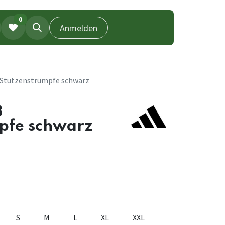
0
Anmelden
3 Stutzenstrümpfe schwarz
3
pfe schwarz
S
M
L
XL
XXL