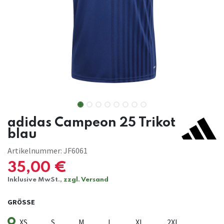
adidas Campeon 25 Trikot
blau
Artikelnummer:
JF6061
35,00
€
Inklusive MwSt.,
zzgl. Versand
GRÖSSE
XS
S
M
L
XL
2XL