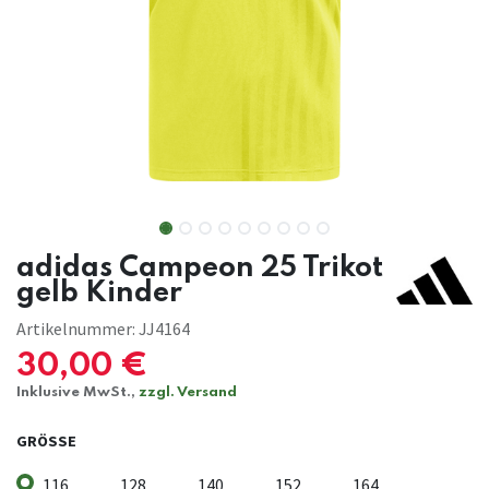
adidas Campeon 25 Trikot
gelb Kinder
Artikelnummer:
JJ4164
30,00
€
Inklusive MwSt.,
zzgl. Versand
GRÖSSE
116
128
140
152
164