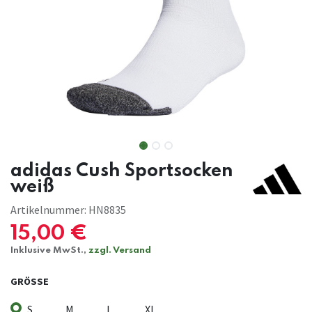
adidas Cush Sportsocken
weiß
Artikelnummer:
HN8835
15,00
€
Inklusive MwSt.,
zzgl. Versand
GRÖSSE
S
M
L
XL