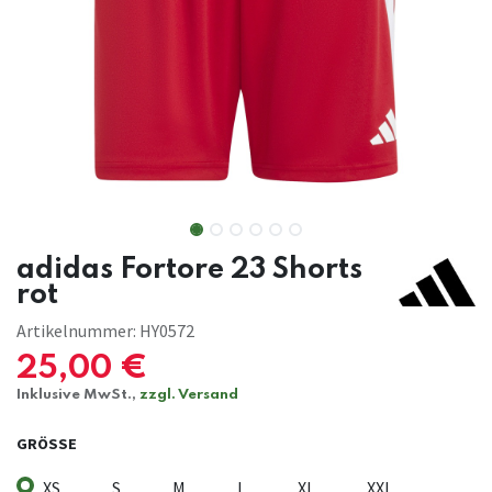
adidas Fortore 23 Shorts
rot
Artikelnummer:
HY0572
25,00
€
Inklusive MwSt.,
zzgl. Versand
GRÖSSE
XS
S
M
L
XL
XXL