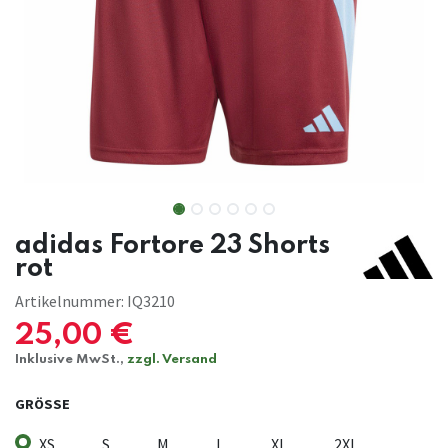
adidas Fortore 23 Shorts
rot
Artikelnummer:
IQ3210
25,00
€
Inklusive MwSt.,
zzgl. Versand
GRÖSSE
XS
S
M
L
XL
2XL