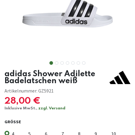
adidas Shower Adilette
Badelatschen weiß
Artikelnummer:
GZ5921
28,00
€
Inklusive MwSt.,
zzgl. Versand
GRÖSSE
4
5
6
7
8
9
10