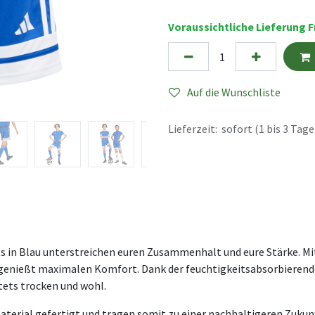
Voraussichtliche Lieferung Fr
Auf die Wunschliste
Lieferzeit: sofort (1 bis 3 Tage
orts in Blau unterstreichen euren Zusammenhalt und eure Stärke. M
nd genießt maximalen Komfort. Dank der feuchtigkeitsabsorbierend
tets trocken und wohl.
terial gefertigt und tragen somit zu einer nachhaltigeren Zukunf