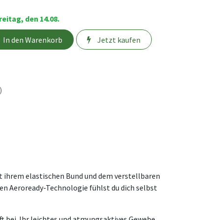
eitag, den 14.08.
In den Warenkorb
Jetzt kaufen
)
it ihrem elastischen Bund und dem verstellbaren
en Aeroready-Technologie fühlst du dich selbst
t bei. Ihr leichtes und atmungsaktives Gewebe