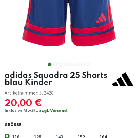
adidas Squadra 25 Shorts
blau Kinder
Artikelnummer:
JJ2428
20,00
€
Inklusive MwSt.,
zzgl. Versand
GRÖSSE
116
128
140
152
164