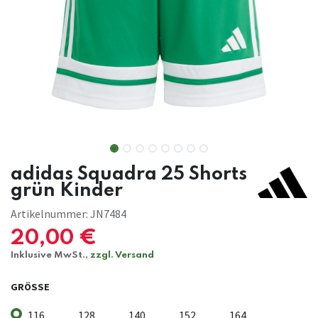
adidas Squadra 25 Shorts
grün Kinder
Artikelnummer:
JN7484
20,00
€
Inklusive MwSt.,
zzgl. Versand
GRÖSSE
116
128
140
152
164