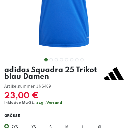
adidas Squadra 25 Trikot
blau Damen
Artikelnummer:
JN5409
23,00
€
Inklusive MwSt.,
zzgl. Versand
GRÖSSE
2XS
XS
S
M
L
XL