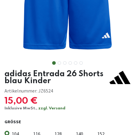
adidas Entrada 26 Shorts
blau Kinder
Artikelnummer:
JZ6524
15,00
€
Inklusive MwSt.,
zzgl. Versand
GRÖSSE
104
116
128
140
152