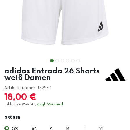
adidas Entrada 26 Shorts
weiß Damen
Artikelnummer:
JZ2537
18,00
€
Inklusive MwSt.,
zzgl. Versand
GRÖSSE
2XS
XS
S
M
L
XL