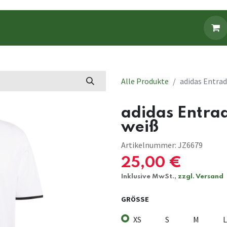
Fanbekleidung
Fanartikel
Alle Produkte
adidas Entrad
adidas Entrad
weiß
Artikelnummer:
JZ6679
25,00
€
Inklusive MwSt.,
zzgl. Versand
GRÖSSE
XS
S
M
L