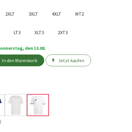
2XLT
3XLT
4XLT
MT2
LT3
XLT3
2XT3
onnerstag, den 13.08.
In den Warenkorb
Jetzt kaufen
)