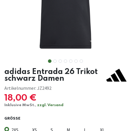
adidas Entrada 26 Trikot
schwarz Damen
Artikelnummer:
JZ2492
18,00
€
Inklusive MwSt.,
zzgl. Versand
GRÖSSE
2XS
XS
S
M
L
XL