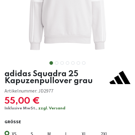
adidas Squadra 25
Kapuzenpullover grau
Artikelnummer:
JD2977
55,00
€
Inklusive MwSt.,
zzgl. Versand
GRÖSSE
XS
S
M
L
XL
2XL