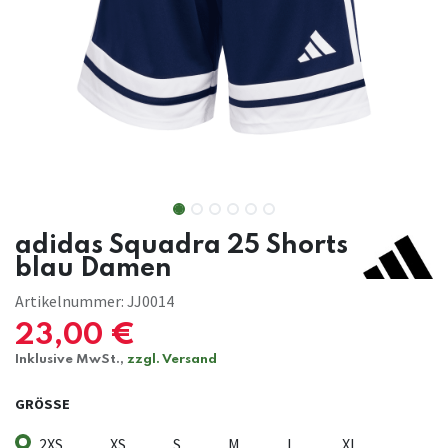
adidas Squadra 25 Shorts
blau Damen
Artikelnummer:
JJ0014
23,00
€
Inklusive MwSt.,
zzgl. Versand
GRÖSSE
2XS
XS
S
M
L
XL