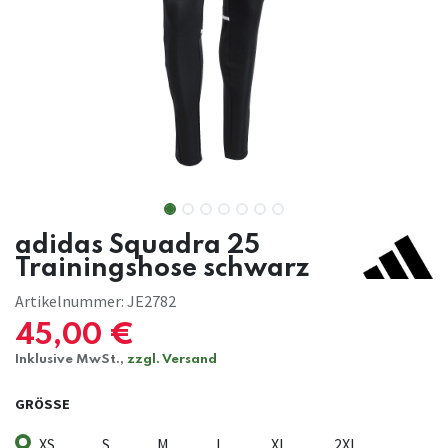
adidas Squadra 25
Trainingshose schwarz
Artikelnummer:
JE2782
45,00
€
Inklusive MwSt.,
zzgl. Versand
GRÖSSE
XS
S
M
L
XL
2XL