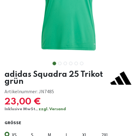
adidas Squadra 25 Trikot
grün
Artikelnummer:
JN7485
23,00
€
Inklusive MwSt.,
zzgl. Versand
GRÖSSE
XS
S
M
L
XL
2XL