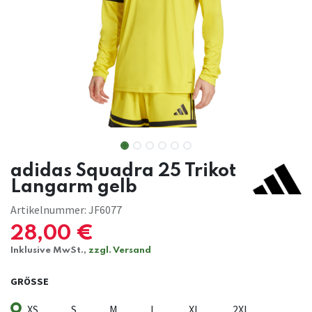
adidas Squadra 25 Trikot
Langarm gelb
Artikelnummer:
JF6077
28,00
€
Inklusive MwSt.,
zzgl. Versand
GRÖSSE
XS
S
M
L
XL
2XL