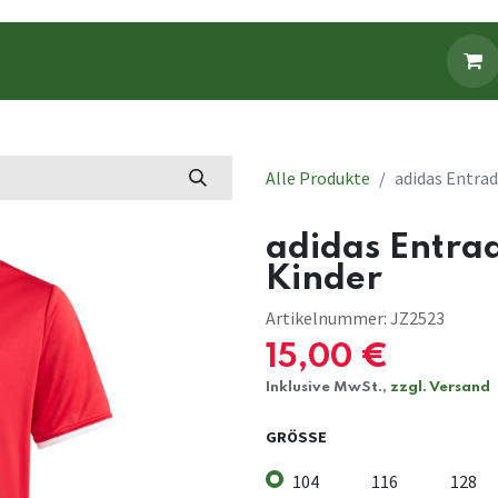
Fanbekleidung
Fanartikel
Alle Produkte
adidas Entrad
adidas Entrad
Kinder
Artikelnummer:
JZ2523
15,00
€
Inklusive MwSt.,
zzgl. Versand
GRÖSSE
104
116
128