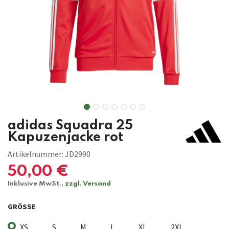
adidas Squadra 25
Kapuzenjacke rot
Artikelnummer:
JD2990
50,00
€
Inklusive MwSt.,
zzgl. Versand
GRÖSSE
XS
S
M
L
XL
2XL