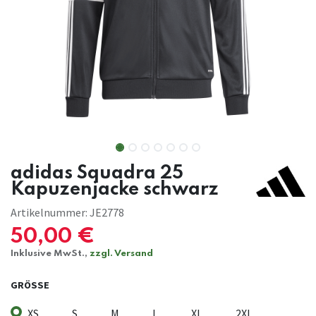
adidas Squadra 25
Kapuzenjacke schwarz
Artikelnummer:
JE2778
50,00
€
Inklusive MwSt.,
zzgl. Versand
GRÖSSE
XS
S
M
L
XL
2XL